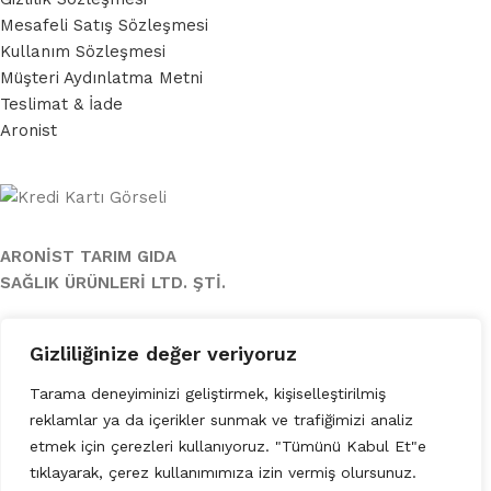
Mesafeli Satış Sözleşmesi
Kullanım Sözleşmesi
Müşteri Aydınlatma Metni
Teslimat & İade
Aronist
ARONİST TARIM GIDA
SAĞLIK ÜRÜNLERİ LTD. ŞTİ.
Adres: Bağdat Caddesi No 15 K4 D12 Zühtüpaşa Mahallesi
Gizliliğinize değer veriyoruz
Kızıltoprak
Kadıköy Istanbul
Tarama deneyiminizi geliştirmek, kişiselleştirilmiş
Telefon: (0216) 467 80 67 - (0540) 467 8067
reklamlar ya da içerikler sunmak ve trafiğimizi analiz
E-posta: info@draronia.com
etmek için çerezleri kullanıyoruz. "Tümünü Kabul Et"e
tıklayarak, çerez kullanımımıza izin vermiş olursunuz.